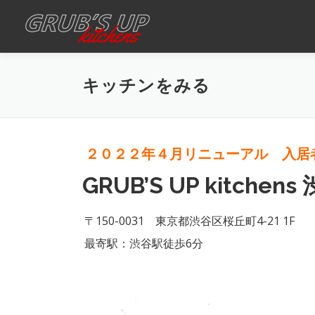
コ
ン
テ
ン
キッチンをみる
ツ
へ
ス
キ
２０２２年４月リニューアル 入居
ッ
GRUB’S UP kitchens
プ
〒150-0031 東京都渋谷区桜丘町4-21 1F
最寄駅：渋谷駅徒歩6分